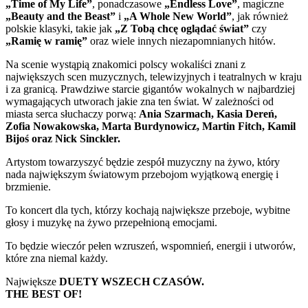
„Time of My Life”
, ponadczasowe
„Endless Love”
, magiczne
„Beauty and the Beast”
i
„A Whole New World”
, jak również
polskie klasyki, takie jak
„Z Tobą chcę oglądać świat”
czy
„Ramię w ramię”
oraz wiele innych niezapomnianych hitów.
Na scenie wystąpią znakomici polscy wokaliści znani z
największych scen muzycznych, telewizyjnych i teatralnych w kraju
i za granicą. Prawdziwe starcie gigantów wokalnych w najbardziej
wymagających utworach jakie zna ten świat. W zależności od
miasta serca słuchaczy porwą:
Ania Szarmach, Kasia Dereń,
Zofia Nowakowska, Marta Burdynowicz, Martin Fitch, Kamil
Bijoś oraz Nick Sinckler.
Artystom towarzyszyć będzie zespół muzyczny na żywo, który
nada największym światowym przebojom wyjątkową energię i
brzmienie.
To koncert dla tych, którzy kochają największe przeboje, wybitne
głosy i muzykę na żywo przepełnioną emocjami.
To będzie wieczór pełen wzruszeń, wspomnień, energii i utworów,
które zna niemal każdy.
Największe
DUETY WSZECH CZASÓW.
THE BEST OF!