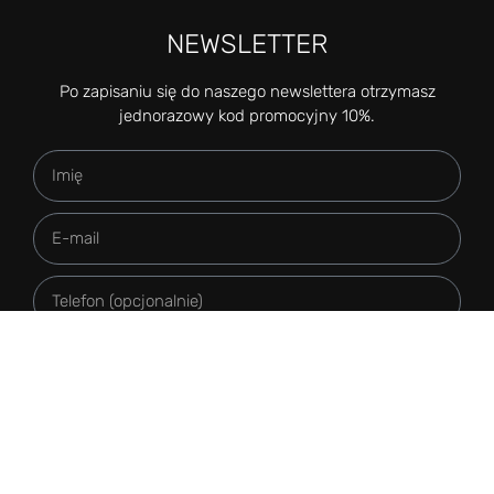
NEWSLETTER
Po zapisaniu się do naszego newslettera otrzymasz
jednorazowy kod promocyjny 10%.
Subskrybuj
IDEA ART sp. z o. o.
ul. Szkolna 19, 27- 350 Sienno
kom. 573 077 366